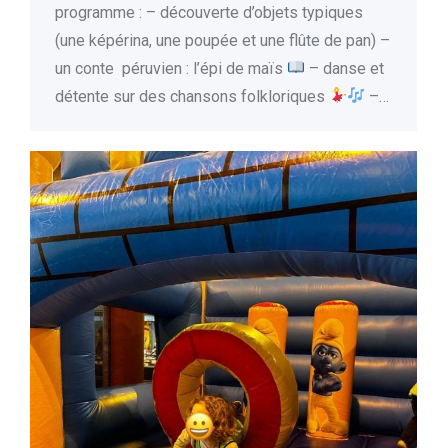
programme : – découverte d’objets typiques
(une képérina, une poupée et une flûte de pan) –
un conte péruvien : l’épi de maïs
– danse et
détente sur des chansons folkloriques
–…