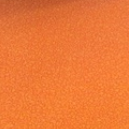
tion
Dernières actualités
Premières sorties de
tion
17 octobre 2025
La sortie de fin d’an
Cigoland
x
20 janvier 2025
tés
Fête de la musique 
n
27 juin 2024
s
5 jours autour d’un pay
de la Réunion
19 juin 2024
Une semaine autour 