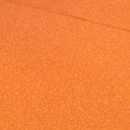
Nos partenaires
 l’année
née à
2024
s : l’île
de la