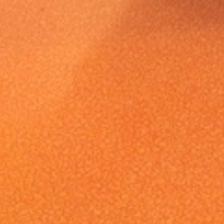
Coordonnées :
Naviga
Multi-accueil les Mille Pattes, crèche
Accueil
associative.
L’associa
1 rue des Vignes 68000 Colmar
L’équipe
Alsace / Grand Est
Les locau
Horaires :
Les activi
De 7h30 à 18h30 tous les jours de la
Inscriptio
semaine
Nous contacter
Actualité
Contact
F.A.Q.